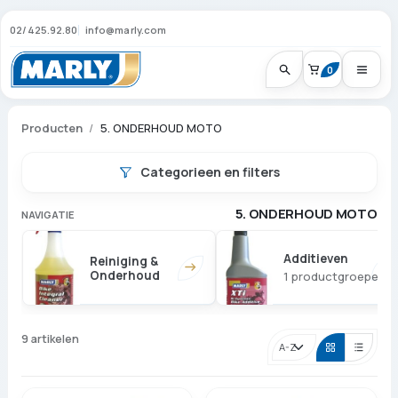
02/425.92.80
info@marly.com
0
Producten
5. ONDERHOUD MOTO
Categorieen en filters
5. ONDERHOUD MOTO
NAVIGATIE
Additieven
Reiniging &
Onderhoud
1 productgroepen
9 artikelen
Sorteren