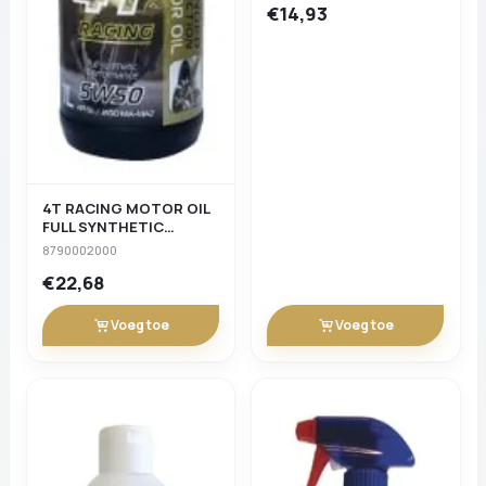
€14,93
4T RACING MOTOR OIL
FULL SYNTHETIC
(1&nbspL)
8790002000
€22,68
Voeg toe
Voeg toe