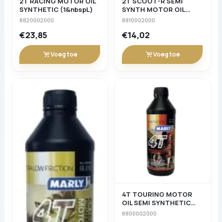
2T RACING MOTOR OIL
2T SCOOT-R SEMI
SYNTHETIC (1&nbspL)
SYNTH MOTOR OIL
(1&nbspL)
8820002000
8810002000
€23,85
€14,02
Voeg toe
Voeg toe
4T TOURING MOTOR
OIL SEMI SYNTHETIC
(1&nbspL)
8800002000