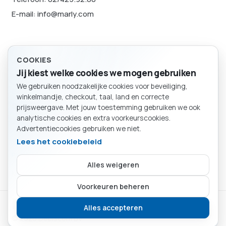
E-mail: info@marly.com
Juridisch
COOKIES
Jij kiest welke cookies we mogen gebruiken
Privacybeleid
We gebruiken noodzakelijke cookies voor beveiliging,
Cookievoorkeuren
BESTELLING
winkelmandje, checkout, taal, land en correcte
Winkelmand
Sitemap
prijsweergave. Met jouw toestemming gebruiken we ook
analytische cookies en extra voorkeurscookies.
Advertentiecookies gebruiken we niet.
Lees het cookiebeleid
Particulier
Bedrijf
Alles weigeren
Kies of je als particulier of bedrijf winkelt.
Je mandje is leeg.
Voorkeuren beheren
Marly SA
Verder winkelen
Alles accepteren
© 2026 Debiscom BV