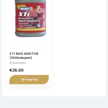
XTi BIKE ADDITIVE
(350&nbspml)
8780000800
€26,00
Voeg toe