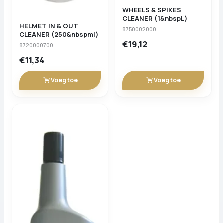
WHEELS & SPIKES
CLEANER (1&nbspL)
HELMET IN & OUT
8750002000
CLEANER (250&nbspml)
€19,12
8720000700
€11,34
Voeg toe
Voeg toe