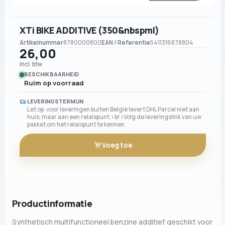
XTi BIKE ADDITIVE (350&nbspml)
Artikelnummer
8780000800
EAN / Referentie
5411316878804
26,00
Incl. btw
BESCHIKBAARHEID
Ruim op voorraad
LEVERINGSTERMIJN
Let op: voor leveringen buiten België levert DHL Parcel niet aan
huis, maar aan een relaispunt.<br>Volg de leveringslink van uw
pakket om het relaispunt te kennen.
Voeg toe
Productinformatie
Synthetisch multifunctioneel benzine additief geschikt voor