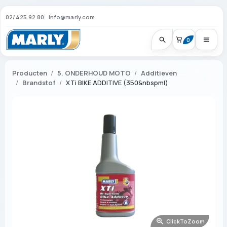
02/425.92.80
info@marly.com
0
Producten
5. ONDERHOUD MOTO
Additieven
Brandstof
XTi BIKE ADDITIVE (350&nbspml)
ClickToZoom