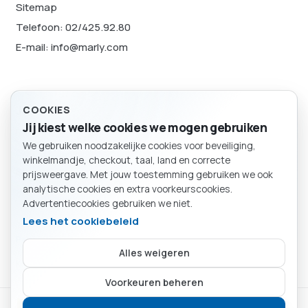
Sitemap
Telefoon: 02/425.92.80
E-mail: info@marly.com
Juridisch
COOKIES
Jij kiest welke cookies we mogen gebruiken
Privacybeleid
We gebruiken noodzakelijke cookies voor beveiliging,
Cookievoorkeuren
BESTELLING
winkelmandje, checkout, taal, land en correcte
Winkelmand
Sitemap
prijsweergave. Met jouw toestemming gebruiken we ook
analytische cookies en extra voorkeurscookies.
Advertentiecookies gebruiken we niet.
Lees het cookiebeleid
Particulier
Bedrijf
Alles weigeren
Kies of je als particulier of bedrijf winkelt.
Je mandje is leeg.
Voorkeuren beheren
Marly SA
Verder winkelen