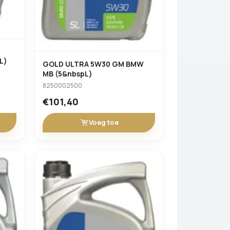
L)
GOLD ULTRA 5W30 GM BMW
MB (5&nbspL)
8250002500
€101,40
Voeg toe