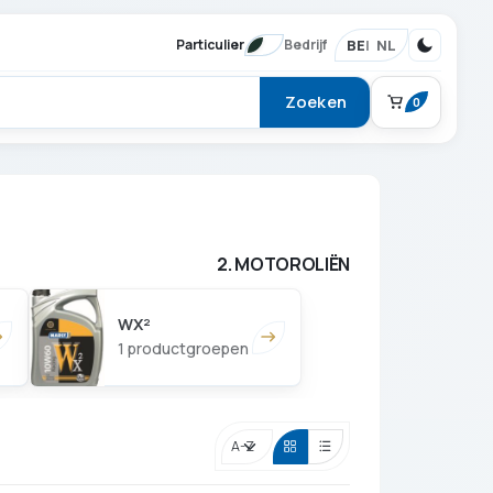
BE
NL
Particulier
Bedrijf
Zoeken
0
BESTELLING
Winkelmand
2. MOTOROLIËN
WX²
1 productgroepen
Je mandje is leeg.
Verder winkelen
Sorteren