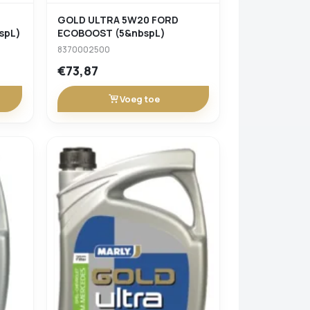
GOLD ULTRA 5W20 FORD
spL)
ECOBOOST (5&nbspL)
8370002500
€73,87
Voeg toe