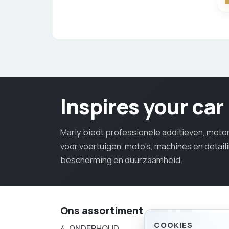
Inspires your car
Marly biedt professionele additieven, mot
voor voertuigen, moto’s, machines en detail
bescherming en duurzaamheid.
Ons assortiment
COOKIES
4. ONDERHOUD
3. SERVICE P