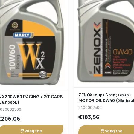
ZENOX<sup>&reg;</sup>
WX2 10W60 RACING / GT CARS
MOTOR OIL 0W40 (5&nbsp
(5&nbspL)
8400002500
9620002500
€183,56
€206,06
Voeg toe
Voeg toe