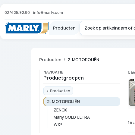
02/425.92.80
info@marly.com
Producten
Producten
2. MOTOROLIËN
NAVIGATIE
NAV
Productgroepen
Producten
2. MOTOROLIËN
ZENOX
Marly GOLD ULTRA
14 
WX²