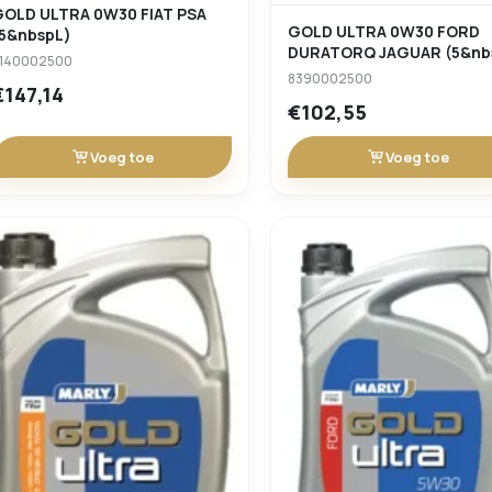
GOLD ULTRA 0W30 FIAT PSA
GOLD ULTRA 0W30 FORD
(5&nbspL)
DURATORQ JAGUAR (5&nb
140002500
8390002500
€147,14
€102,55
Voeg toe
Voeg toe