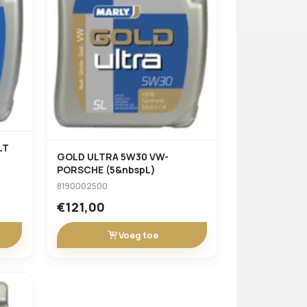
LT
GOLD ULTRA 5W30 VW-
PORSCHE (5&nbspL)
8190002500
€121,00
Voeg toe