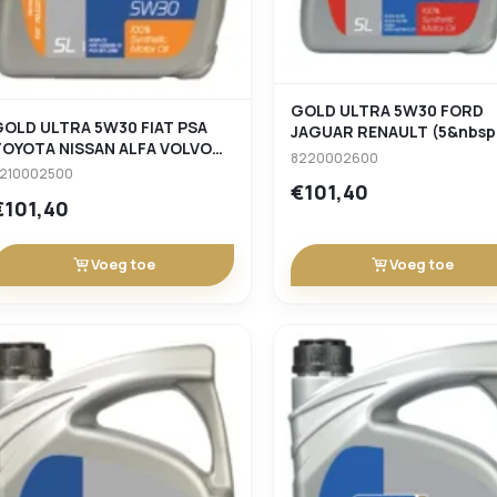
GOLD ULTRA 5W30 FORD
GOLD ULTRA 5W30 FIAT PSA
JAGUAR RENAULT (5&nbsp
TOYOTA NISSAN ALFA VOLVO
8220002600
SUBARU HONDA (5&nbspL)
210002500
€101,40
€101,40
Voeg toe
Voeg toe