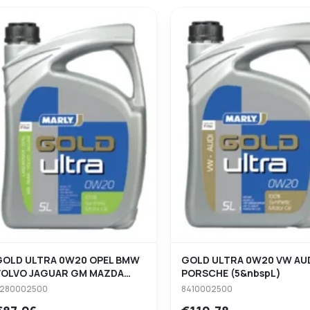
GOLD ULTRA 0W20 OPEL BMW
GOLD ULTRA 0W20 VW AU
VOLVO JAGUAR GM MAZDA
PORSCHE (5&nbspL)
(5&nbspL)
280002500
8410002500