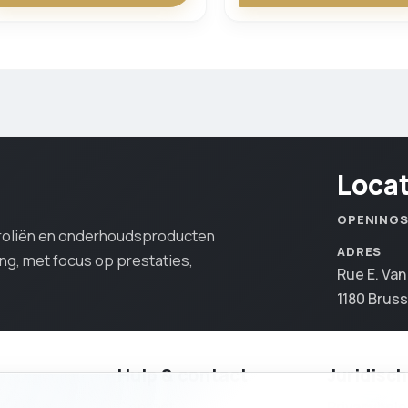
Loca
OPENING
oroliën en onderhoudsproducten
ADRES
ing, met focus op prestaties,
Rue E. Va
1180 Bruss
Hulp & contact
Juridisch
RODUCTEN
Contact
Privacybele