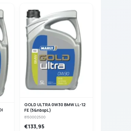
GOLD ULTRA 0W30 BMW LL-12
DI
FE (5&nbspL)
8150002500
€133,95