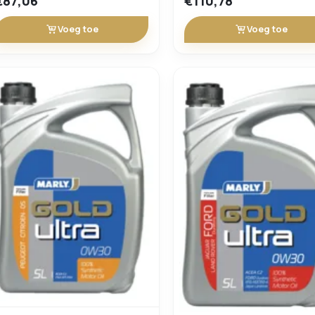
€87,06
€110,78
Voeg toe
Voeg toe