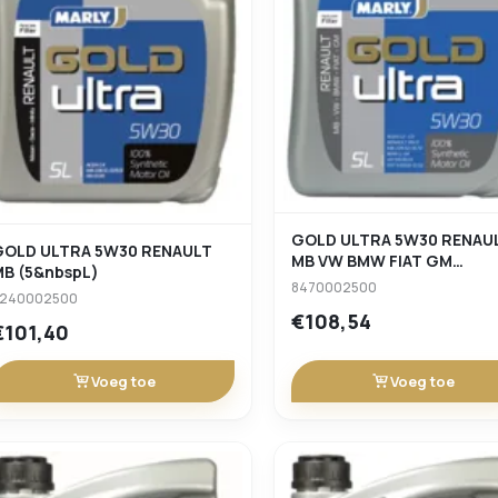
GOLD ULTRA 5W30 RENAU
GOLD ULTRA 5W30 RENAULT
MB VW BMW FIAT GM
MB (5&nbspL)
(5&nbspL)
8470002500
8240002500
€108,54
€101,40
Voeg toe
Voeg toe