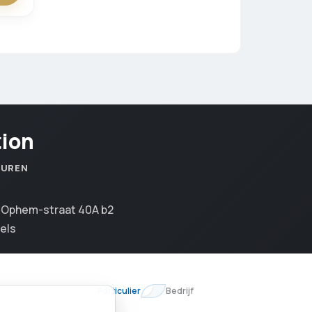
tion
SUREN
n Ophem-straat 40A b2
els
Particulier
Bedrijf
id