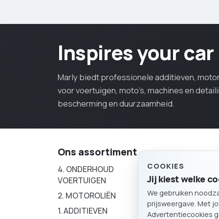
Inspires your car
Marly biedt professionele additieven, mot
voor voertuigen, moto’s, machines en detail
bescherming en duurzaamheid.
Ons assortiment
COOKIES
4. ONDERHOUD
3. SERVICE P
Jij kiest welke 
VOERTUIGEN
We gebruiken noodzake
6. ONDERHOU
2. MOTOROLIËN
prijsweergave. Met j
1. ADDITIEVEN
Advertentiecookies g
5. ONDERHOU