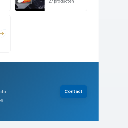
27 producten
Contact
oto
en