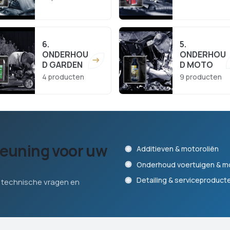
6.
5.
ONDERHOU
ONDERHOU
D GARDEN
D MOTO
4 producten
9 producten
teuning voor uw
Additieven & motoroliën
Onderhoud voertuigen & m
Detailing & serviceproduct
 technische vragen en