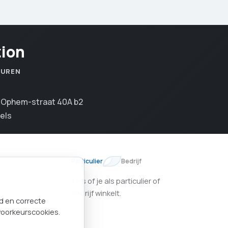
tion
SUREN
n Ophem-straat 40A b2
els
Particulier
Bedrijf
id
Kies of je als particulier of
keuren
bedrijf winkelt.
nd en correcte
voorkeurscookies.