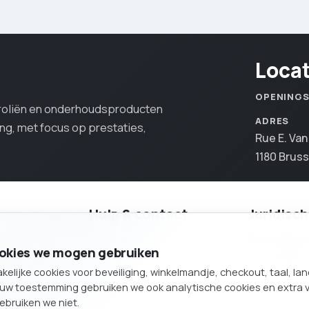
Loca
OPENING
oroliën en onderhoudsproducten
ADRES
ing, met focus op prestaties,
Rue E. Va
1180 Bruss
Hulp & contact
Juridisch
RODUCTEN
Contact
Privacybele
cookies we mogen gebruiken
Producten
Cookievoor
lijke cookies voor beveiliging, winkelmandje, checkout, taal, la
D GARDEN
Sitemap
Sitemap
ouw toestemming gebruiken we ook analytische cookies en extra 
ebruiken we niet.
Telefoon: 02/425.92.80
D MOTO