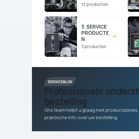
12 producten
3. SERVICE
PRODUCTE
N
3 producten
SERVICEBLOK
Professionele onders
bestelling
Ons team helpt u graag met productadvies,
praktische info over uw bestelling.