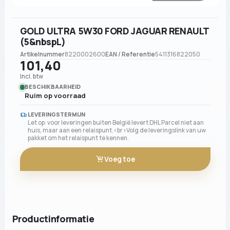
GOLD ULTRA 5W30 FORD JAGUAR RENAULT
(5&nbspL)
Artikelnummer
8220002600
EAN / Referentie
5411316822050
101,40
Incl. btw
BESCHIKBAARHEID
Ruim op voorraad
LEVERINGSTERMIJN
Let op: voor leveringen buiten België levert DHL Parcel niet aan
huis, maar aan een relaispunt.<br>Volg de leveringslink van uw
pakket om het relaispunt te kennen.
Voeg toe
Productinformatie