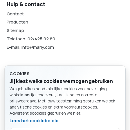
Hulp & contact
Contact
Producten
Sitemap
Telefoon: 02/425.92.80
E-mail: info@marly.com
Juridisch
COOKIES
Jij kiest welke cookies we mogen gebruiken
Privacybeleid
We gebruiken noodzakelijke cookies voor beveiliging,
Cookievoorkeuren
BESTELLING
winkelmandje, checkout, taal, land en correcte
Winkelmand
Sitemap
prijsweergave. Met jouw toestemming gebruiken we ook
analytische cookies en extra voorkeurscookies.
Advertentiecookies gebruiken we niet.
Lees het cookiebeleid
Particulier
Bedrijf