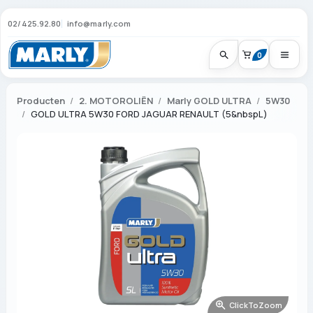
02/425.92.80
info@marly.com
0
Producten
2. MOTOROLIËN
Marly GOLD ULTRA
5W30
GOLD ULTRA 5W30 FORD JAGUAR RENAULT (5&nbspL)
ClickToZoom