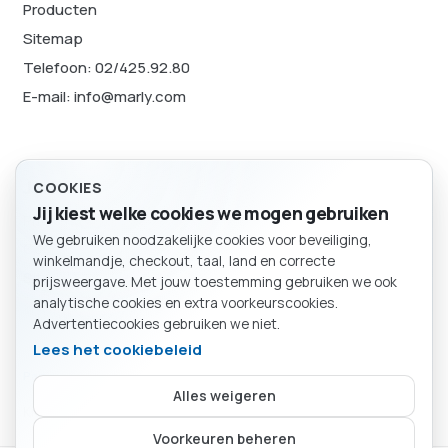
Producten
Sitemap
Telefoon: 02/425.92.80
E-mail: info@marly.com
Juridisch
COOKIES
Jij kiest welke cookies we mogen gebruiken
Privacybeleid
We gebruiken noodzakelijke cookies voor beveiliging,
Cookievoorkeuren
BESTELLING
winkelmandje, checkout, taal, land en correcte
Winkelmand
Sitemap
prijsweergave. Met jouw toestemming gebruiken we ook
analytische cookies en extra voorkeurscookies.
Advertentiecookies gebruiken we niet.
Lees het cookiebeleid
Particulier
Bedrijf
Alles weigeren
Kies of je als particulier of bedrijf winkelt.
Je mandje is leeg.
Voorkeuren beheren