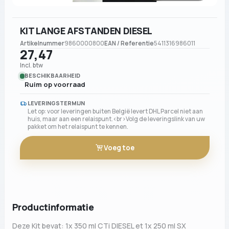
KIT LANGE AFSTANDEN DIESEL
Artikelnummer
9860000800
EAN / Referentie
5411316986011
27,47
Incl. btw
BESCHIKBAARHEID
Ruim op voorraad
LEVERINGSTERMIJN
Let op: voor leveringen buiten België levert DHL Parcel niet aan
huis, maar aan een relaispunt.<br>Volg de leveringslink van uw
pakket om het relaispunt te kennen.
Voeg toe
Productinformatie
Deze Kit bevat: 1x 350 ml CTi DIESEL et 1x 250 ml SX