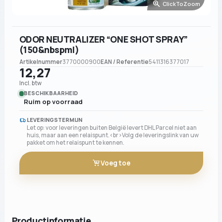
ClickToZoom
ODOR NEUTRALIZER “ONE SHOT SPRAY”
(150&nbspml)
Artikelnummer
3770000900
EAN / Referentie
5411316377017
12,27
Incl. btw
BESCHIKBAARHEID
Ruim op voorraad
LEVERINGSTERMIJN
Let op: voor leveringen buiten België levert DHL Parcel niet aan
huis, maar aan een relaispunt.<br>Volg de leveringslink van uw
pakket om het relaispunt te kennen.
Voeg toe
Productinformatie