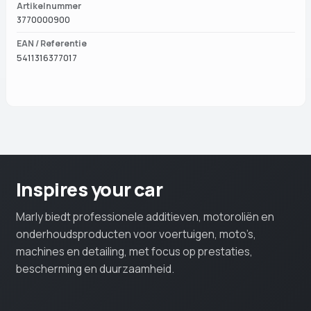
Artikelnummer
3770000900
EAN / Referentie
5411316377017
Inspires your car
Marly biedt professionele additieven, motoroliën en
onderhoudsproducten voor voertuigen, moto’s,
machines en detailing, met focus op prestaties,
bescherming en duurzaamheid.