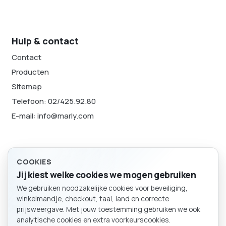
Hulp & contact
Contact
Producten
Sitemap
Telefoon: 02/425.92.80
E-mail: info@marly.com
Juridisch
COOKIES
Jij kiest welke cookies we mogen gebruiken
Privacybeleid
We gebruiken noodzakelijke cookies voor beveiliging,
Cookievoorkeuren
BESTELLING
winkelmandje, checkout, taal, land en correcte
Winkelmand
Sitemap
prijsweergave. Met jouw toestemming gebruiken we ook
analytische cookies en extra voorkeurscookies.