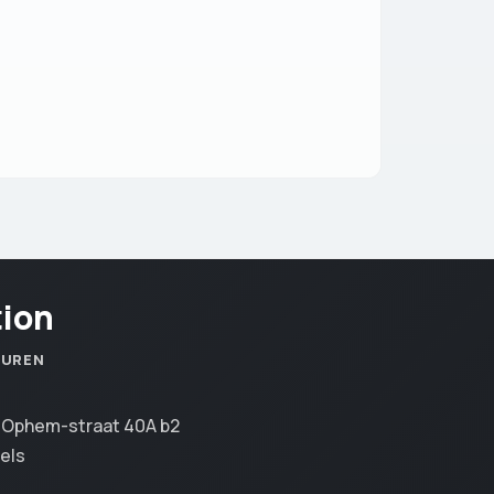
tion
SUREN
n Ophem-straat 40A b2
els