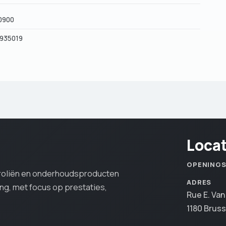
0900
6935019
Loca
OPENING
oroliën en onderhoudsproducten
ADRES
ing, met focus op prestaties,
Rue E. Va
1180 Bruss