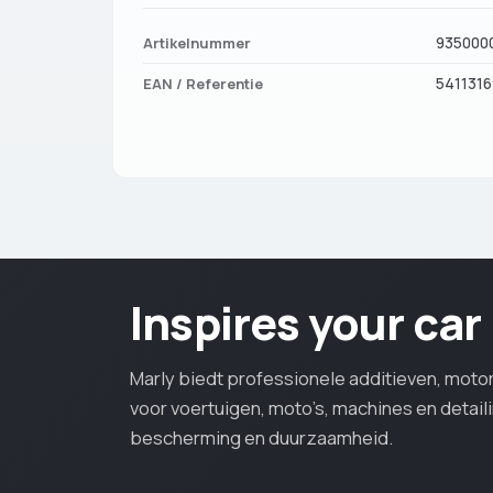
Artikelnummer
935000
EAN / Referentie
541131
Inspires your car
Marly biedt professionele additieven, mot
voor voertuigen, moto’s, machines en detail
bescherming en duurzaamheid.