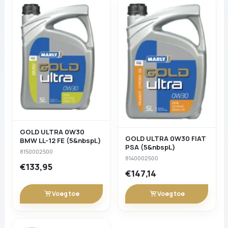
GOLD ULTRA 0W30
GOLD ULTRA 0W30 FIAT
BMW LL-12 FE (5&nbspL)
PSA (5&nbspL)
8150002500
8140002500
€133,95
€147,14
Voeg toe
Voeg toe