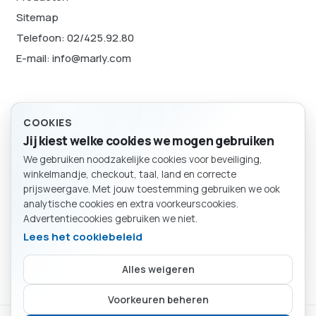
Sitemap
Telefoon: 02/425.92.80
E-mail: info@marly.com
Juridisch
COOKIES
Jij kiest welke cookies we mogen gebruiken
Privacybeleid
We gebruiken noodzakelijke cookies voor beveiliging,
Cookievoorkeuren
BESTELLING
winkelmandje, checkout, taal, land en correcte
Winkelmand
Sitemap
prijsweergave. Met jouw toestemming gebruiken we ook
analytische cookies en extra voorkeurscookies.
Advertentiecookies gebruiken we niet.
Lees het cookiebeleid
Particulier
Bedrijf
Alles weigeren
Kies of je als particulier of bedrijf winkelt.
Je mandje is leeg.
Voorkeuren beheren