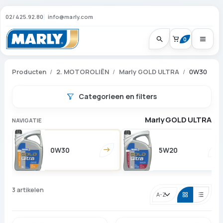
02/425.92.80
info@marly.com
0
Producten
2. MOTOROLIËN
Marly GOLD ULTRA
0W30
Categorieen en filters
Marly GOLD ULTRA
NAVIGATIE
0W30
5W20
3 artikelen
Sorteren