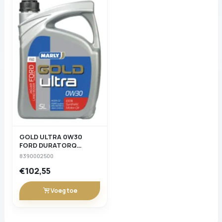
GOLD ULTRA 0W30
FORD DURATORQ
JAGUAR (5&nbspL)
8390002500
€102,55
Voeg toe