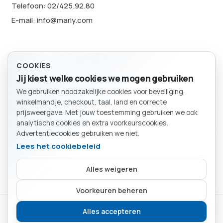
Telefoon: 02/425.92.80
E-mail: info@marly.com
Juridisch
COOKIES
Jij kiest welke cookies we mogen gebruiken
Privacybeleid
We gebruiken noodzakelijke cookies voor beveiliging,
Cookievoorkeuren
BESTELLING
winkelmandje, checkout, taal, land en correcte
Winkelmand
Sitemap
prijsweergave. Met jouw toestemming gebruiken we ook
analytische cookies en extra voorkeurscookies.
Advertentiecookies gebruiken we niet.
Lees het cookiebeleid
Particulier
Bedrijf
Alles weigeren
Kies of je als particulier of bedrijf winkelt.
Je mandje is leeg.
Voorkeuren beheren
Marly SA
Verder winkelen
Alles accepteren
© 2026 Debiscom BV