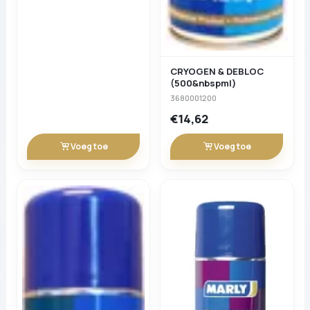
CRYOGEN & DEBLOC
(500&nbspml)
3680001200
€14,62
Voeg toe
Voeg toe