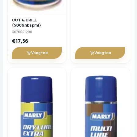
CUT & DRILL
(500&nbspml)
3670001200
€17,56
Voeg toe
Voeg toe