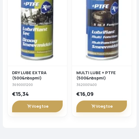
DRY LUBE EXTRA
MULTI LUBE + PTFE
(500&nbspml)
(500&nbspml)
3690001200
3620001400
€15,34
€16,09
Voeg toe
Voeg toe