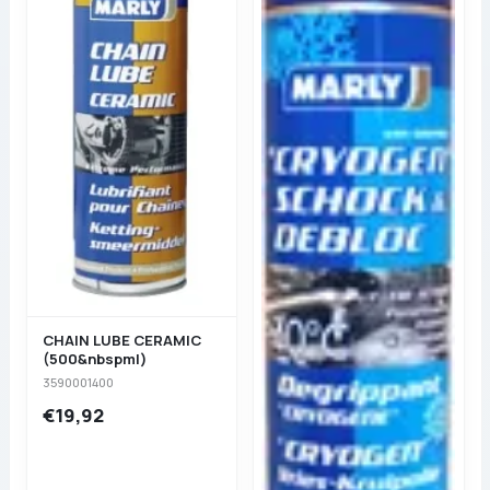
CHAIN LUBE CERAMIC
(500&nbspml)
3590001400
€19,92