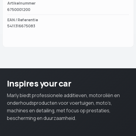
Artikelnummer
6750001200
EAN / Referentie
5411316675083
Inspires your car
Marly biedt professionele additieven, motoroliën en
onderhoudsproducten voor voertuigen, moto’s,
machines en detailing, met focus op prestaties,
bescherming en duurzaamheid.