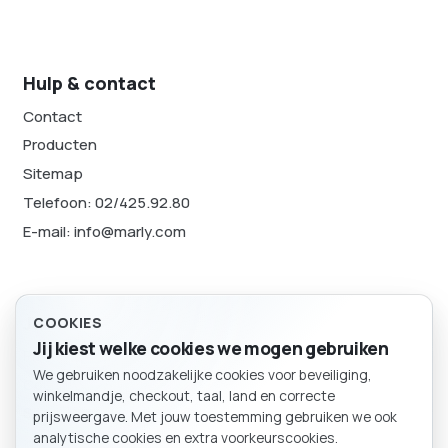
Hulp & contact
Contact
Producten
Sitemap
Telefoon: 02/425.92.80
E-mail: info@marly.com
Juridisch
COOKIES
Jij kiest welke cookies we mogen gebruiken
Privacybeleid
We gebruiken noodzakelijke cookies voor beveiliging,
Cookievoorkeuren
BESTELLING
winkelmandje, checkout, taal, land en correcte
Winkelmand
Sitemap
prijsweergave. Met jouw toestemming gebruiken we ook
analytische cookies en extra voorkeurscookies.