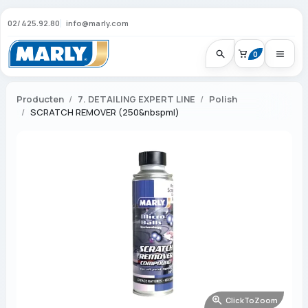
02/425.92.80
info@marly.com
0
Producten
7. DETAILING EXPERT LINE
Polish
SCRATCH REMOVER (250&nbspml)
ClickToZoom