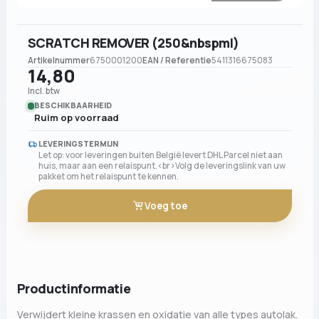
SCRATCH REMOVER (250&nbspml)
Artikelnummer
6750001200
EAN / Referentie
5411316675083
14,80
Incl. btw
BESCHIKBAARHEID
Ruim op voorraad
LEVERINGSTERMIJN
Let op: voor leveringen buiten België levert DHL Parcel niet aan
huis, maar aan een relaispunt.<br>Volg de leveringslink van uw
pakket om het relaispunt te kennen.
Voeg toe
Productinformatie
Verwijdert kleine krassen en oxidatie van alle types autolak.