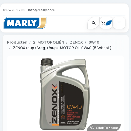
02/425.92.80
info@marly.com
0
Producten
2. MOTOROLIËN
ZENOX
0W40
ZENOX<sup>&reg;</sup> MOTOR OIL 0W40 (5&nbspL)
ClickToZoom