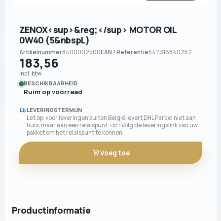
ZENOX<sup>&reg;</sup> MOTOR OIL
0W40 (5&nbspL)
Artikelnummer
8400002500
EAN / Referentie
5411316840252
183,56
Incl. btw
BESCHIKBAARHEID
Ruim op voorraad
LEVERINGSTERMIJN
Let op: voor leveringen buiten België levert DHL Parcel niet aan
huis, maar aan een relaispunt.<br>Volg de leveringslink van uw
pakket om het relaispunt te kennen.
Voeg toe
Productinformatie