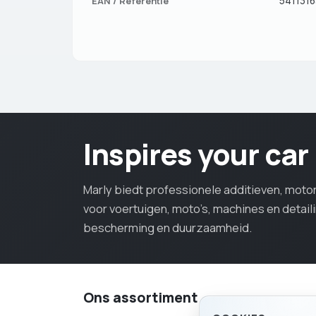
EAN / Referentie
541131
Inspires your car
Marly biedt professionele additieven, mot
voor voertuigen, moto’s, machines en detail
bescherming en duurzaamheid.
Ons assortiment