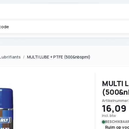
Lubrifiants
MULTI LUBE + PTFE (500&nbspml)
MULTI L
(500&n
Artikelnummer
16,09
Incl. btw
BESCHIKBAAR
Ruim op vo