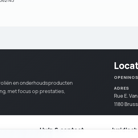
6362143
Loca
OPENING
oroliën en onderhoudsproducten
ADRES
ing, met focus op prestaties,
Rue E. Va
1180 Bruss
Hulp & contact
Juridisch