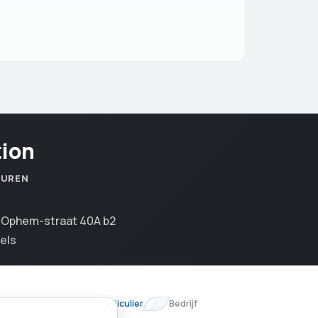
tion
SUREN
n Ophem-straat 40A b2
els
Particulier
Bedrijf